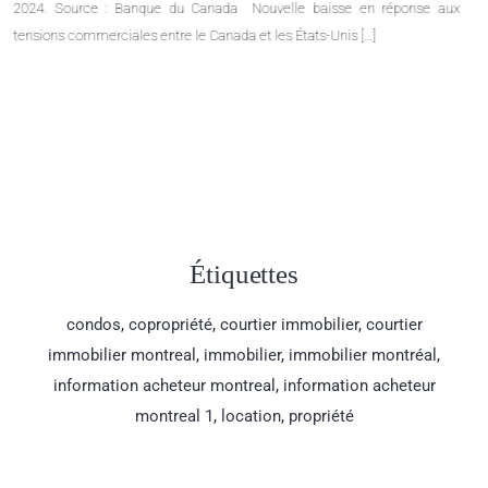
ainsi que pour plusieurs de ses quartiers, couvrant le mois de janvier
2025. Portrait global de l’immobilier sur l’île de Montréal Le marché
immobilier montréalais continue de croître en janvier 2025, enregistrant
une hausse […]
Étiquettes
condos
,
copropriété
,
courtier immobilier
,
courtier
immobilier montreal
,
immobilier
,
immobilier montréal
,
information acheteur montreal
,
information acheteur
montreal 1
,
location
,
propriété