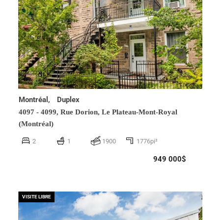
Montréal,
Duplex
4097 - 4099, Rue Dorion,
Le Plateau-Mont-Royal
(Montréal)
2
1
1900
1776pi²
949 000$
VISITE LIBRE