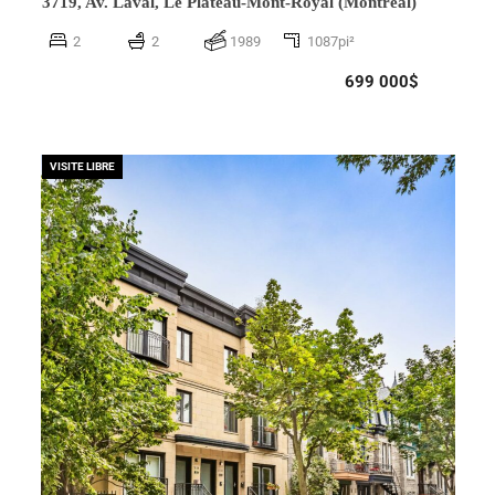
3719, Av. Laval,
Le Plateau-Mont-Royal (Montréal)
2
2
1989
1087pi²
699 000$
VISITE LIBRE