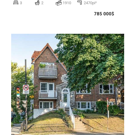
3
2
1910
2470pi²
785 000$