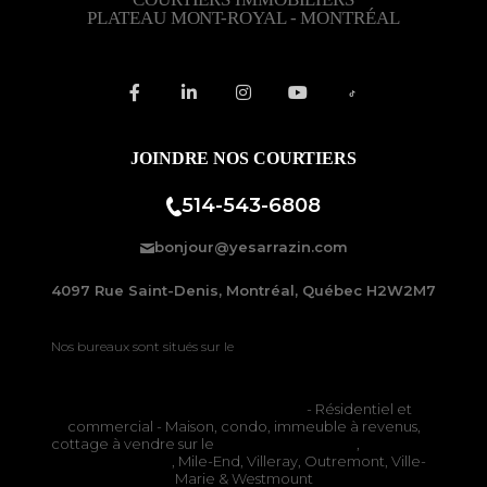
PLATEAU MONT-ROYAL - MONTRÉAL
JOINDRE NOS COURTIERS
514-543-6808
bonjour@yesarrazin.com
4097 Rue Saint-Denis, Montréal, Québec H2W2M7
Nos bureaux sont situés sur le
Plateau-Mont-Royal à Montréal
Courtiers immobiliers à Montréal
- Résidentiel et
commercial - Maison, condo, immeuble à revenus,
cottage à vendre sur le
Plateau Mont-Royal
,
Rosemont
La Petite-Patrie
, Mile-End, Villeray, Outremont, Ville-
Marie & Westmount