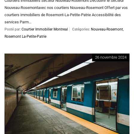
Courtiers immobiliers Secteur Nouveau-Rosemont Découvrir le Secteur
Nouveau-Rosemontavec nos courtiers Nouveau-Rosemont Offert par vos
courtiers immobiliers de Rosemont-La-Petite-Patrie Accessibilité des
services Parm...
Posté par:
Courtier Immobilier Montreal
Catégories:
Nouveau-Rosemont
,
Rosemont La-Petite-Patrie
26 novembre 2024