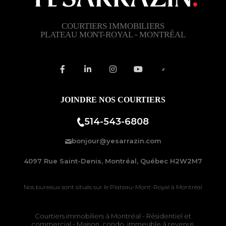
COURTIERS IMMOBILIERS
PLATEAU MONT-ROYAL - MONTRÉAL
JOINDRE NOS COURTIERS
514-543-6808
bonjour@yesarrazin.com
4097 Rue Saint-Denis, Montréal, Québec H2W2M7
Nos bureaux sont situés sur le
Plateau-Mont-Royal à Montréal
Courtiers immobiliers à Montréal
- Résidentiel et
commercial - Maison, condo, immeuble à revenus,