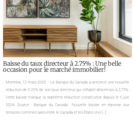
Analyse du marché immobilier montréalais
pour Janvier 2025 : Statistiques et Tendances
par Quartier
Notre équipe de courtiers immobiliers à Montréal vous présente les
dernières données statistiques de l’APCIQ et Centris pour l’Île de Montréal
ainsi que pour plusieurs de ses quartiers, couvrant le mois de janvier
2025. Portrait global de l’immobilier sur l’île de Montréal Le marché
immobilier montréalais continue de croître en janvier 2025, enregistrant
une hausse […]