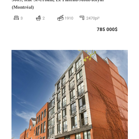
(Montréal)
3
2
1910
2470pi²
785 000$