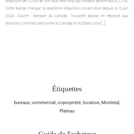
dernières données statistiques de l’APCIQ et Centris pour l’Île de Montréal
ainsi que pour plusieurs de ses quartiers, couvrant le mois de janvier
2025. Portrait global de l’immobilier sur l’île de Montréal Le marché
immobilier montréalais continue de croître en janvier 2025, enregistrant
une hausse […]
Étiquettes
bureaux
,
commercial
,
copropriété
,
location
,
Montréal
,
Plateau
Guide de l'acheteur