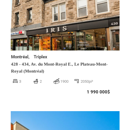
Montréal,
Triplex
428 - 434, Av. du Mont-Royal E.,
Le Plateau-Mont-
Royal (Montréal)
3
2
1900
2050pi²
1 990 000$