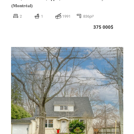
(Montréal)
2
1
1991
836pi²
375 000$