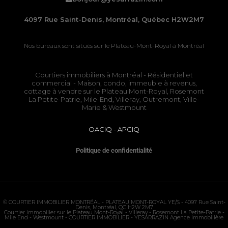
4097 Rue Saint-Denis, Montréal, Québec H2W2M7
Nos bureaux sont situés sur le
Plateau-Mont-Royal à Montréal
Courtiers immobiliers à Montréal
- Résidentiel et
commercial - Maison, condo, immeuble à revenus,
cottage à vendre sur le
Plateau Mont-Royal
,
Rosemont
La Petite-Patrie
, Mile-End, Villeray, Outremont, Ville-
Marie & Westmount
OACIQ
-
APCIQ
Politique de confidentialité
©
COURTIER IMMOBILIER MONTRÉAL - PLATEAU MONT-ROYAL
YE/S - 4097 Rue Saint-
Denis, Montréal, QC H2W 2M7
Courtier immobilier sur le
Plateau Mont-Royal
- Villeray -
Rosemont La Petite-Patrie
-
Mile End - Westmount - COURTIER IMMOBILIER - YESARRAZIN Agence immobilière