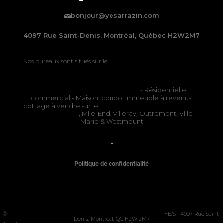
bonjour@yesarrazin.com
4097 Rue Saint-Denis, Montréal, Québec H2W2M7
Nos bureaux sont situés sur le
Plateau-Mont-Royal à Montréal
Courtiers immobiliers à Montréal
- Résidentiel et
commercial - Maison, condo, immeuble à revenus,
cottage à vendre sur le
Plateau Mont-Royal
,
Rosemont
La Petite-Patrie
, Mile-End, Villeray, Outremont, Ville-
Marie & Westmount
OACIQ
-
APCIQ
Politique de confidentialité
©
COURTIER IMMOBILIER MONTRÉAL - PLATEAU MONT-ROYAL
YE/S - 4097 Rue Saint-
Denis, Montréal, QC H2W 2M7