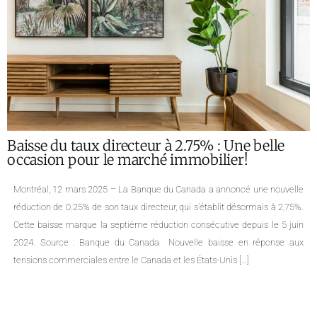
Analyse du marché immobilier montréalais
pour Janvier 2025 : Statistiques et Tendances
par Quartier
Notre équipe de courtiers immobiliers à Montréal vous présente les
dernières données statistiques de l’APCIQ et Centris pour l’Île de Montréal
ainsi que pour plusieurs de ses quartiers, couvrant le mois de janvier
2025. Portrait global de l’immobilier sur l’île de Montréal Le marché
immobilier montréalais continue de croître en janvier 2025, enregistrant
une hausse […]