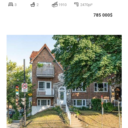
3
2
1910
2470pi²
785 000$