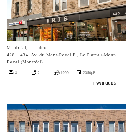
Montréal,
Triplex
428 – 434, Av. du Mont-Royal E.,
Le Plateau-Mont-
Royal (Montréal)
3
2
1900
2050pi²
1 990 000$