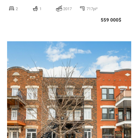
2
1
2017
717pi²
559 000$