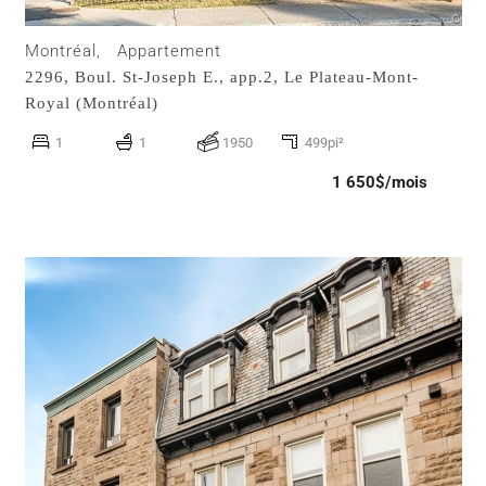
Montréal,
Appartement
2296, Boul. St-Joseph E., app.2,
Le Plateau-Mont-
Royal (Montréal)
1
1
1950
499pi²
1 650$/mois