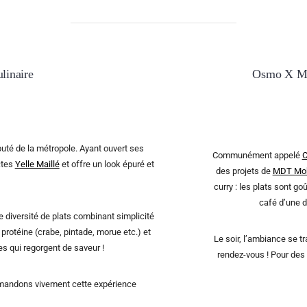
ulinaire
Osmo X Mar
puté de la métropole. Ayant ouvert ses
Communément appelé
C
ctes
Yelle Maillé
et offre un look épuré et
des projets de
MDT Mob
curry : les plats sont go
café d’une d
e diversité de plats combinant simplicité
protéine (crabe, pintade, morue etc.) et
Le soir, l’ambiance se t
s qui regorgent de saveur !
rendez-vous ! Pour des 
mmandons vivement cette expérience