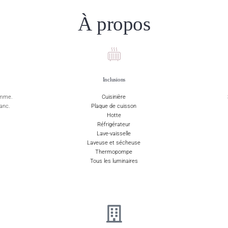
À propos
Inclusions
amme.
Cuisinière
anc.
Plaque de cuisson
Hotte
Réfrigérateur
Lave-vaisselle
Laveuse et sécheuse
Thermopompe
Tous les luminaires