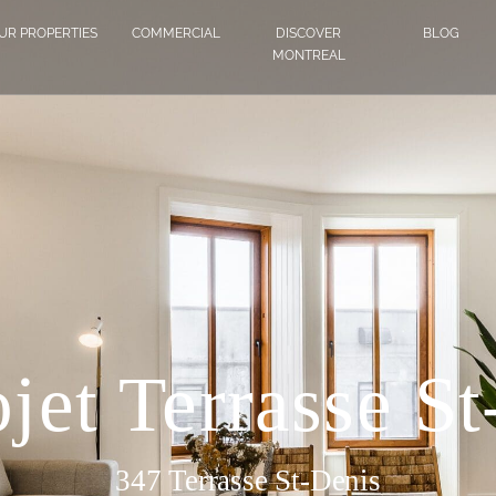
UR PROPERTIES
COMMERCIAL
DISCOVER
BLOG
MONTREAL
jet Terrasse S
347 Terrasse St-Denis