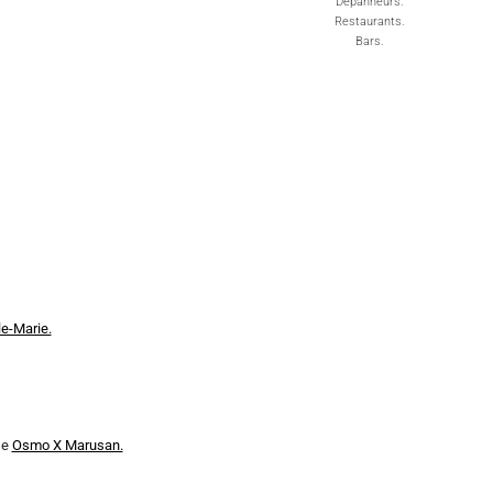
Dépanneurs.
Restaurants.
Bars.
le-Marie.
se
Osmo X Marusan.