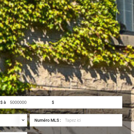
$ à
$
Numéro MLS :