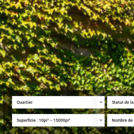
Quartier
Statut de la
Superficie :
10
pi² –
15000
pi²
Nombre de