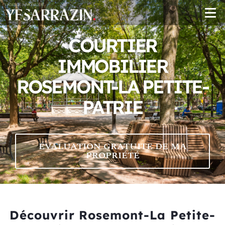
COURTIER
IMMOBILIER
ROSEMONT-LA PETITE-
PATRIE
ÉVALUATION GRATUITE DE MA
PROPRIÉTÉ
Découvrir Rosemont-La Petite-