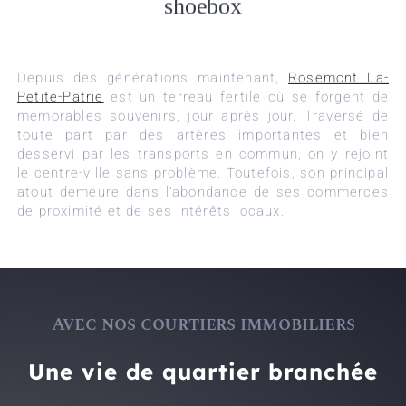
shoebox
Depuis des générations maintenant,
Rosemont La-
Petite-Patrie
est un terreau fertile où se forgent de
mémorables souvenirs, jour après jour. Traversé de
toute part par des artères importantes et bien
desservi par les transports en commun, on y rejoint
le centre-ville sans problème. Toutefois, son principal
atout demeure dans l’abondance de ses commerces
de proximité et de ses intérêts locaux.
Avec nos courtiers immobiliers
Une vie de quartier branchée