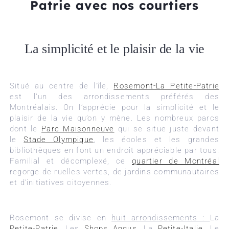
Patrie avec nos courtiers
La simplicité et le plaisir de la vie
Situé au centre de l’île,
Rosemont-La Petite-Patrie
est l'un des arrondissements préférés des
Montréalais. On l’apprécie pour la simplicité et le
plaisir de la vie qu’on y mène. Les nombreux parcs
dont le
Parc Maisonneuve
qui se situe juste devant
le
Stade Olympique
, les écoles et les grandes
bibliothèques en font un endroit appréciable par tous.
Familial et décomplexé, ce
quartier de Montréal
regorge de ruelles vertes, de jardins communautaires
et d’initiatives citoyennes.
Rosemont se divise en
huit arrondissements :
La
Petite-Patrie
,Les
Shops Angus
, La
Petite-Italie
, Le