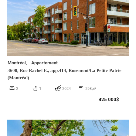
Montréal,
Appartement
3600, Rue Rachel E., app.414,
Rosemont/La Petite-Patrie
(Montréal)
2
1
2024
298pi²
425 000$