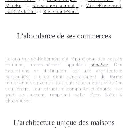
Mile-Ex
, Le
Nouveau-Rosemont,
Le
Vieux-Rosemont
,
La Cité-Jardin
et
Rosemont-Nord.
L’abondance de ses commerces
Le quartier de Rosemont est réputé pour ses petites
maisons, communément appelées
shoebox
. Ces
habitations se distinguent par une architecture
particulière : elles sont généralement de forme
rectangulaire, avec un toit plat et se composent d'un
seul étage. Leur structure compacte et épurée leur
vaut ce surnom, rappelant celle d’une boîte à
chaussures.
L'architecture unique des maisons