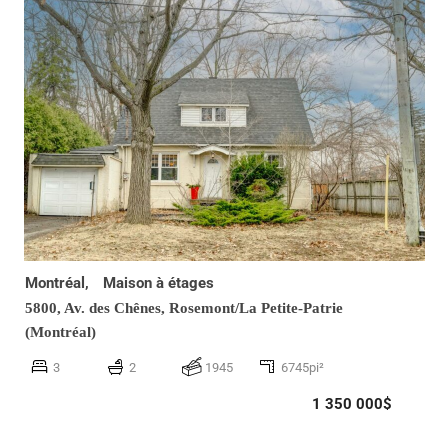
Montréal,
Maison à étages
5800, Av. des Chênes,
Rosemont/La Petite-Patrie
(Montréal)
3
2
1945
6745pi²
1 350 000$