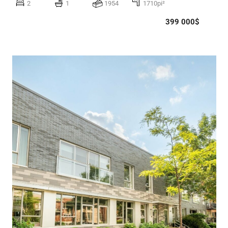
2
1
1954
1710pi²
399 000$