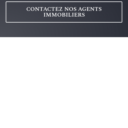
CONTACTEZ NOS AGENTS
IMMOBILIERS
Les résidents dynamiques de
Rosemont La Petite-Patrie sont
affectueusement appelés les
"Rosemontois". Ce gentilé
résonne avec l'histoire riche et
la vitalité de ce quartier
montréalais. Être un
"Rosemontois" est bien plus
qu'une simple étiquette - c'est