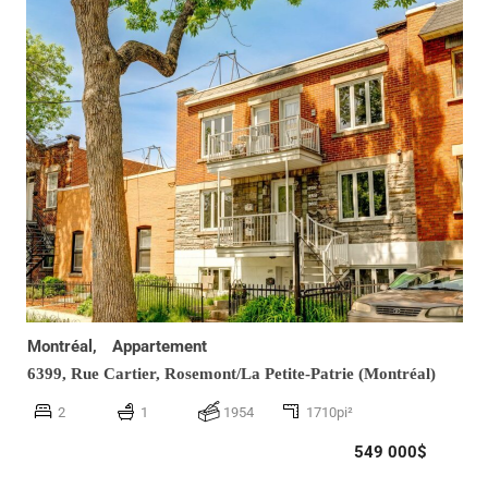
Montréal,
Appartement
6399, Rue Cartier,
Rosemont/La Petite-Patrie (Montréal)
2
1
1954
1710pi²
549 000$