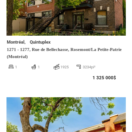
Montréal,
Quintuplex
1271 - 1277, Rue de Bellechasse,
Rosemont/La Petite-Patrie
(Montréal)
1
1
1925
3234pi²
1 325 000$