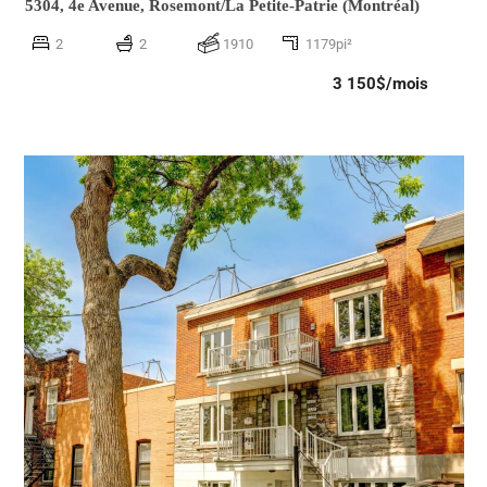
5304, 4e Avenue,
Rosemont/La Petite-Patrie (Montréal)
2
2
1910
1179pi²
3 150$/mois