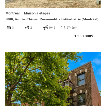
Montréal,
Maison à étages
5800, Av. des Chênes,
Rosemont/La Petite-Patrie (Montréal)
3
2
1945
6745pi²
1 350 000$