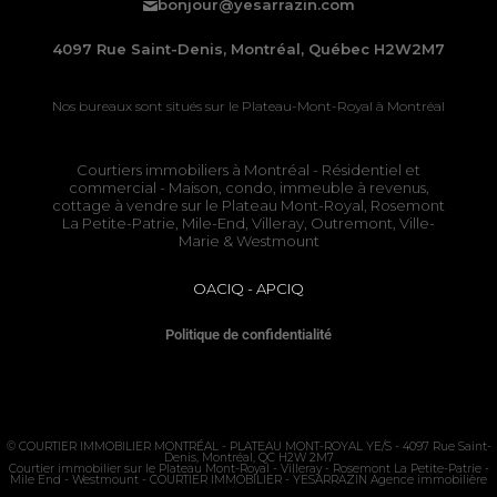
bonjour@yesarrazin.com
4097 Rue Saint-Denis, Montréal, Québec H2W2M7
Nos bureaux sont situés sur le
Plateau-Mont-Royal à Montréal
Courtiers immobiliers à Montréal
- Résidentiel et
commercial - Maison, condo, immeuble à revenus,
cottage à vendre sur le
Plateau Mont-Royal
,
Rosemont
La Petite-Patrie
, Mile-End, Villeray, Outremont, Ville-
Marie & Westmount
OACIQ
-
APCIQ
Politique de confidentialité
©
COURTIER IMMOBILIER MONTRÉAL - PLATEAU MONT-ROYAL
YE/S - 4097 Rue Saint-
Denis, Montréal, QC H2W 2M7
Courtier immobilier sur le
Plateau Mont-Royal
- Villeray -
Rosemont La Petite-Patrie
-
Mile End - Westmount - COURTIER IMMOBILIER - YESARRAZIN Agence immobilière