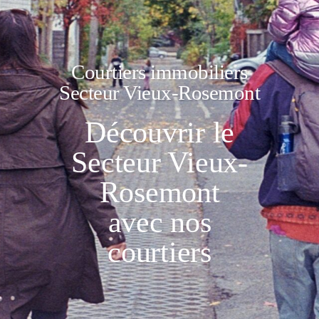
Courtiers immobiliers
Secteur Vieux-Rosemont
Découvrir le
Secteur Vieux-
Rosemont
avec nos
courtiers