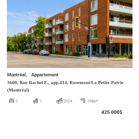
Montréal,
Appartement
3600, Rue Rachel E., app.414,
Rosemont/La Petite-Patrie
(Montréal)
2
1
2024
298pi²
425 000$