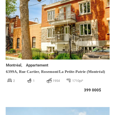
Montréal,
Appartement
6399A, Rue Cartier,
Rosemont/La Petite-Patrie (Montréal)
2
1
1954
1710pi²
399 000$