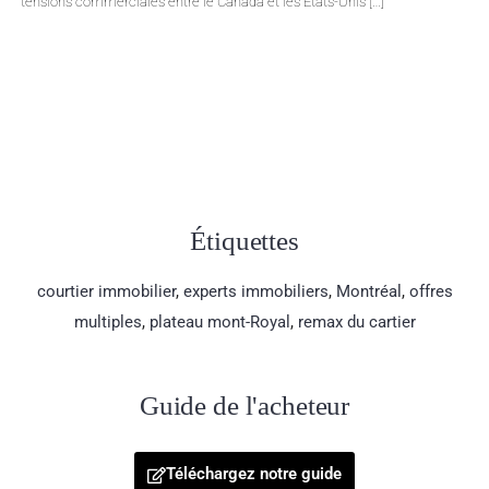
immobilier montréalais continue de croître en janvier 2025, enregistrant
une hausse […]
Étiquettes
courtier immobilier
,
experts immobiliers
,
Montréal
,
offres
multiples
,
plateau mont-Royal
,
remax du cartier
Guide de l'acheteur
Téléchargez notre guide