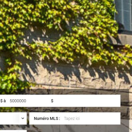
$ à
$
Numéro MLS :