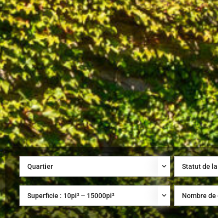
Quartier
Statut de la
Superficie :
10
pi² –
15000
pi²
Nombre de