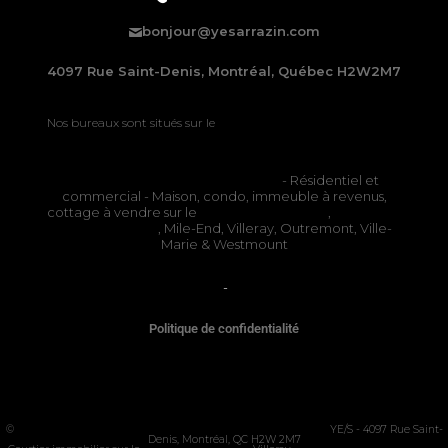
bonjour@yesarrazin.com
4097 Rue Saint-Denis, Montréal, Québec H2W2M7
Nos bureaux sont situés sur le
Plateau-Mont-Royal à Montréal
Courtiers immobiliers à Montréal
- Résidentiel et
commercial - Maison, condo, immeuble à revenus,
cottage à vendre sur le
Plateau Mont-Royal
,
Rosemont
La Petite-Patrie
, Mile-End, Villeray, Outremont, Ville-
Marie & Westmount
OACIQ
-
APCIQ
Politique de confidentialité
©
COURTIER IMMOBILIER MONTRÉAL - PLATEAU MONT-ROYAL
YE/S - 4097 Rue Saint-
Denis, Montréal, QC H2W 2M7