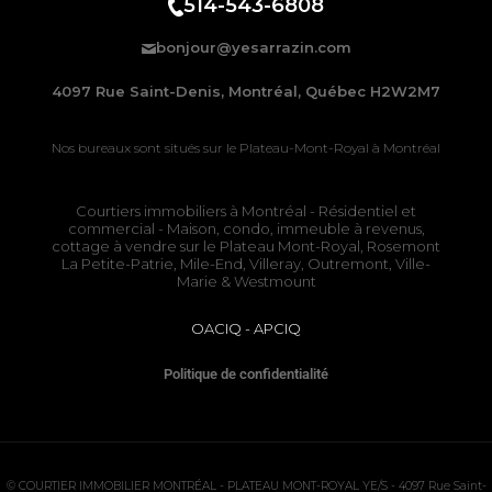
514-543-6808
bonjour@yesarrazin.com
4097 Rue Saint-Denis, Montréal, Québec H2W2M7
Nos bureaux sont situés sur le
Plateau-Mont-Royal à Montréal
Courtiers immobiliers à Montréal
- Résidentiel et
commercial - Maison, condo, immeuble à revenus,
cottage à vendre sur le
Plateau Mont-Royal
,
Rosemont
La Petite-Patrie
, Mile-End, Villeray, Outremont, Ville-
Marie & Westmount
OACIQ
-
APCIQ
Politique de confidentialité
©
COURTIER IMMOBILIER MONTRÉAL - PLATEAU MONT-ROYAL
YE/S - 4097 Rue Saint-