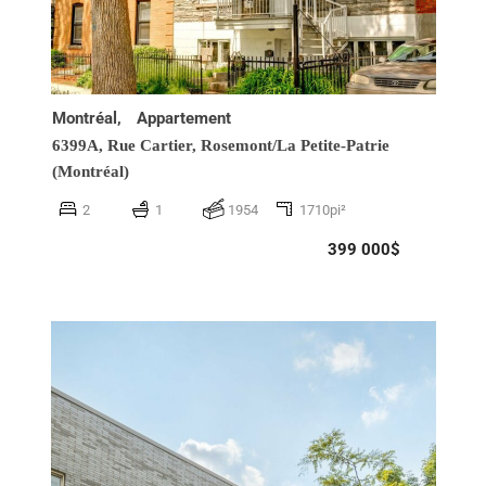
Montréal,
Appartement
6399A, Rue Cartier,
Rosemont/La Petite-Patrie
(Montréal)
2
1
1954
1710pi²
399 000$