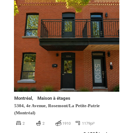
Montréal,
Maison à étages
5304, 4e Avenue,
Rosemont/La Petite-Patrie
(Montréal)
2
2
1910
1179pi²