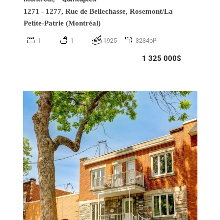
1271 - 1277, Rue de Bellechasse,
Rosemont/La
Petite-Patrie (Montréal)
1
1
1925
3234pi²
1 325 000$