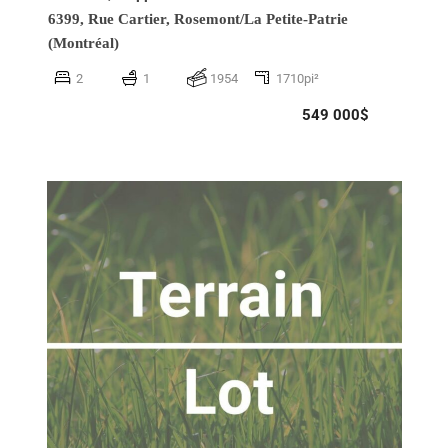
6399, Rue Cartier,
Rosemont/La Petite-Patrie
(Montréal)
2
1
1954
1710pi²
549 000$