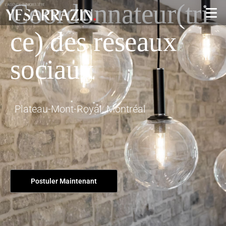
Coordonnateur(tri
ce) des réseaux
sociaux
Plateau-Mont-Royal, Montréal
Postuler Maintenant