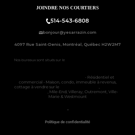
JOINDRE NOS COURTIERS
514-543-6808
bonjour@yesarrazin.com
4097 Rue Saint-Denis, Montréal, Québec H2W2M7
Nos bureaux sont situés sur le
Plateau-Mont-Royal à Montréal
Courtiers immobiliers à Montréal
- Résidentiel et
commercial - Maison, condo, immeuble à revenus,
cottage à vendre sur le
Plateau Mont-Royal
,
Rosemont
La Petite-Patrie
, Mile-End, Villeray, Outremont, Ville-
Marie & Westmount
OACIQ
-
APCIQ
Politique de confidentialité