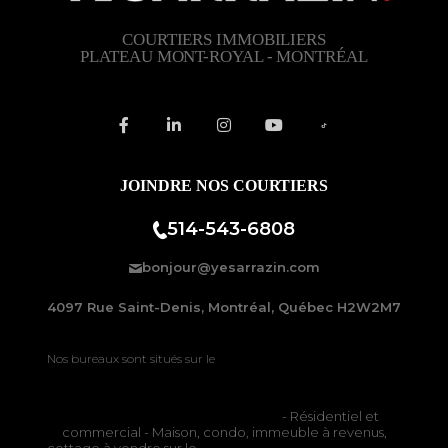
COURTIERS IMMOBILIERS
PLATEAU MONT-ROYAL - MONTRÉAL
JOINDRE NOS COURTIERS
514-543-6808
bonjour@yesarrazin.com
4097 Rue Saint-Denis, Montréal, Québec H2W2M7
Nos bureaux sont situés sur le
Plateau-Mont-Royal à Montréal
Courtiers immobiliers à Montréal
- Résidentiel et
commercial - Maison, condo, immeuble à revenus,