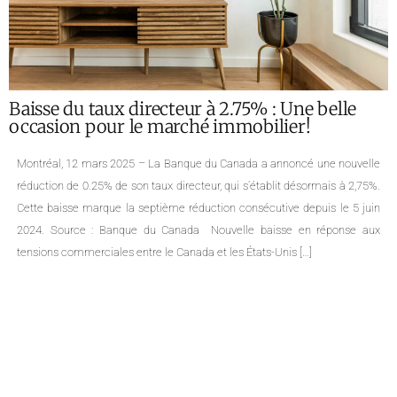
Analyse du marché immobilier montréalais
pour Janvier 2025 : Statistiques et Tendances
par Quartier
Notre équipe de courtiers immobiliers à Montréal vous présente les
dernières données statistiques de l’APCIQ et Centris pour l’Île de Montréal
ainsi que pour plusieurs de ses quartiers, couvrant le mois de janvier
2025. Portrait global de l’immobilier sur l’île de Montréal Le marché
immobilier montréalais continue de croître en janvier 2025, enregistrant
une hausse […]