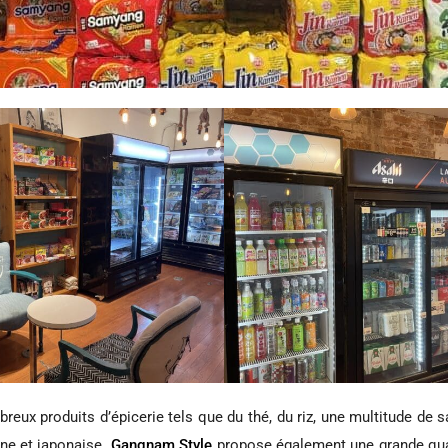
eux produits d’épicerie tels que du thé, du riz, une multitude de 
nne et japonaise.
Gangnam Style
propose également une grande quant