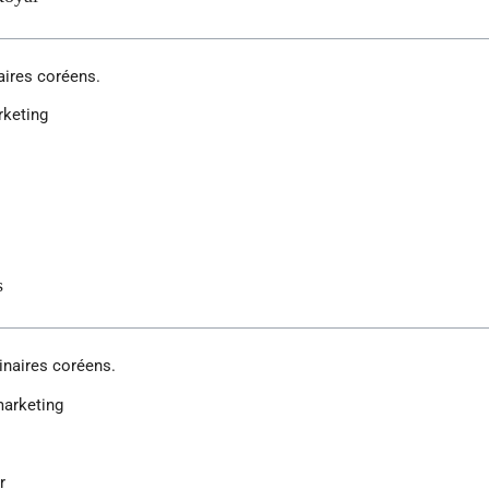
aires coréens.
rketing
s
inaires coréens.
marketing
r