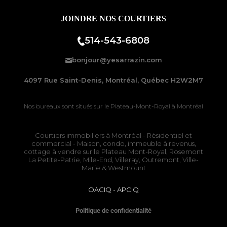
JOINDRE NOS COURTIERS
514-543-6808
bonjour@yesarrazin.com
4097 Rue Saint-Denis, Montréal, Québec H2W2M7
Nos bureaux sont situés sur le
Plateau-Mont-Royal à Montréal
Courtiers immobiliers à Montréal
- Résidentiel et
commercial - Maison, condo, immeuble à revenus,
cottage à vendre sur le
Plateau Mont-Royal
,
Rosemont
La Petite-Patrie
, Mile-End, Villeray, Outremont, Ville-
Marie & Westmount
OACIQ
-
APCIQ
Politique de confidentialité