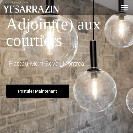
Adjoint(e) aux
courtiers
Plateau-Mont-Royal, Montréal
Postuler Maintenant