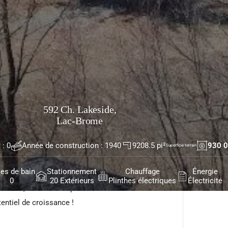
592 Ch. Lakeside,
Lac-Brome
 Opportunité rare au coeur des Cantons-de-l'Est !
verti en 7 petits appartements (anciennement 10
: 0
Année de construction : 1940
9208.5 pi²
930 0
Superficie terrain
 terrain de 99 000 pi² avec accès direct au lac.
les de bain
Stationnement
Chauffage
Énergie
el de Revenus locatifs à court terme excellents
0
20 Extérieurs
Plinthes électriques
Électricité
vices, activités et plein air Investissement idéal
tentiel de croissance !