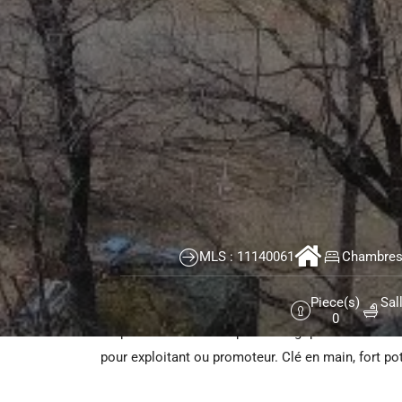
Courtier immobilier Montréal
>
Propriétés
>
Lac-Brome
Bâtisse commerciale/Bureau à vendre Lac-Brome
592 Ch. Lakeside,
Lac-Brome
À vendre -- Motel & Chalets au bord du lac Brome
Propriété commerciale comprenant un motel con
MLS : 11140061
Chambres 
chambres+2 studios) + 6 chalets, sur un immense
Piece(s)
Sal
Zonage commercial (usage hôtel/motel) Potenti
0
Emplacement touristique stratégique Près des ser
pour exploitant ou promoteur. Clé en main, fort po