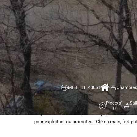
Courtier immobilier Montréal
>
Propriétés
>
Lac-Brome
Bâtisse commerciale/Bureau à vendre Lac-Brome
592 Ch. Lakeside,
Lac-Brome
À vendre -- Motel & Chalets au bord du lac Brome
Propriété commerciale comprenant un motel con
MLS : 11140061
Chambres 
chambres+2 studios) + 6 chalets, sur un immense
Piece(s)
Sal
Zonage commercial (usage hôtel/motel) Potenti
0
Emplacement touristique stratégique Près des ser
pour exploitant ou promoteur. Clé en main, fort po