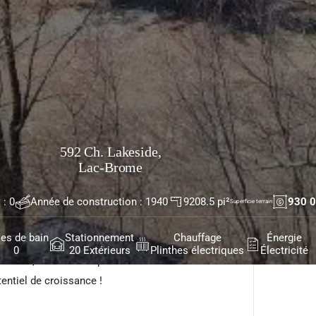
592 Ch. Lakeside,
Lac-Brome
 Opportunité rare au coeur des Cantons-de-l'Est !
verti en 7 petits appartements (anciennement 10
: 0
Année de construction : 1940
9208.5 pi²
930 0
Superficie terrain
 terrain de 99 000 pi² avec accès direct au lac.
les de bain
Stationnement
Chauffage
Énergie
el de Revenus locatifs à court terme excellents
0
20 Extérieurs
Plinthes électriques
Électricité
vices, activités et plein air Investissement idéal
tentiel de croissance !